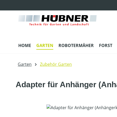
m Hauptinhalt springen
Zur Suche springen
Zur Hauptnavigation springen
HOME
GARTEN
ROBOTERMÄHER
FORST
Garten
Zubehör Garten
Adapter für Anhänger (An
Bildergalerie überspringen