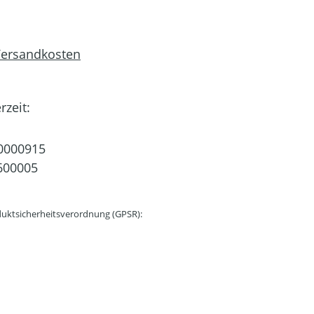
 Versandkosten
rzeit:
0000915
600005
uktsicherheitsverordnung (GPSR):