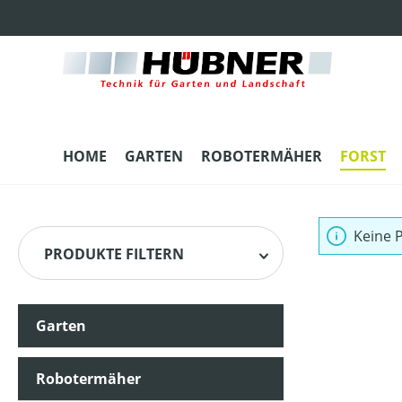
m Hauptinhalt springen
Zur Suche springen
Zur Hauptnavigation springen
HOME
GARTEN
ROBOTERMÄHER
FORST
Keine 
PRODUKTE FILTERN
Garten
Robotermäher