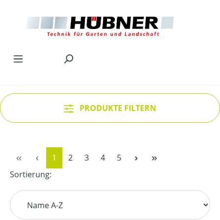
Zum Hauptinhalt springen
PRODUKTE FILTERN
Seite
Seite
Seite
Seite
Seite
1
2
3
4
5
Sortierung: