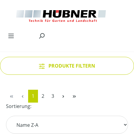
Zum Hauptinhalt springen
PRODUKTE FILTERN
Seite
Seite
Seite
1
2
3
Sortierung: