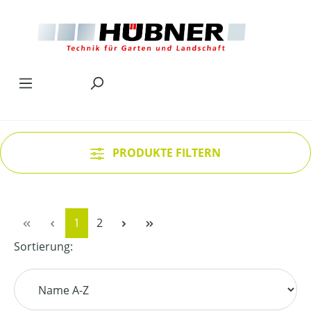
Zum Hauptinhalt springen
PRODUKTE FILTERN
Seite
Seite
1
2
Sortierung: