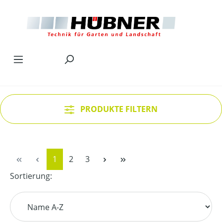
Zum Hauptinhalt springen
PRODUKTE FILTERN
Seite
Seite
Seite
1
2
3
Sortierung: