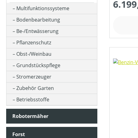
6.199
Multifunktionssysteme
FARBE (GERÄT)
Bodenbearbeitung
Be-/Entwässerung
FLÄCHENLEISTUNG MAX (IN M²)
Pflanzenschutz
Obst-/Weinbau
GESCHWINDIGKEIT MAX (IN KM/H)
Grundstückspflege
Stromerzeuger
HUBRAUM (IN CM³)
Zubehör Garten
Betriebsstoffe
KLASSIFIZIERUNG
Robotermäher
MATERIALART
Forst