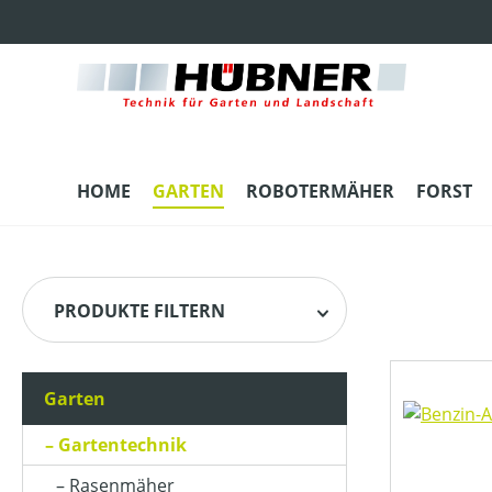
m Hauptinhalt springen
Zur Suche springen
Zur Hauptnavigation springen
HOME
GARTEN
ROBOTERMÄHER
FORST
PRODUKTE FILTERN
Garten
HERSTELLER
Gartentechnik
ARBEITSBREITE (IN CM)
Rasenmäher