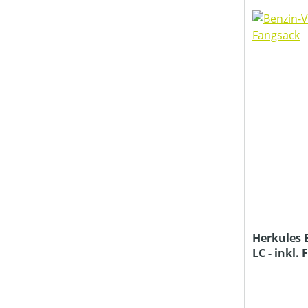
MOTORTYP (HERSTELLERBEZEICHNUNG)
MÄHWERKTYP
NENNDREHZAHL (IN UMDREHUNGEN/MIN)
SCHALLDRUCKPEGEL AM OHR (IN DB(A))
SCHALLLEISTUNGSPEGEL (IN DB(A))
Herkules B
LC - inkl.
TREIBSTOFFTANKGRÖSSE (IN L)
PREIS