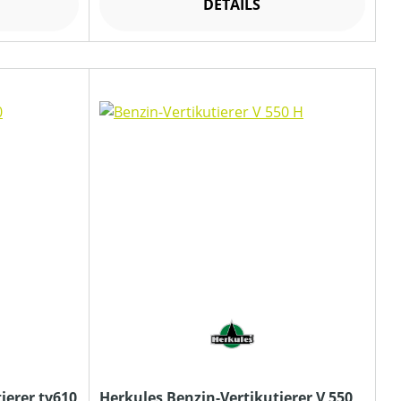
DETAILS
ierer tv610
Herkules Benzin-Vertikutierer V 550