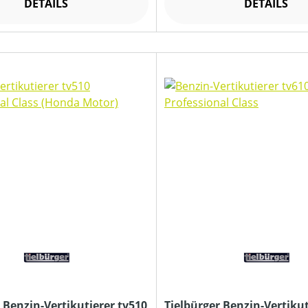
DETAILS
DETAILS
 Benzin-Vertikutierer tv510
Tielbürger Benzin-Vertikut