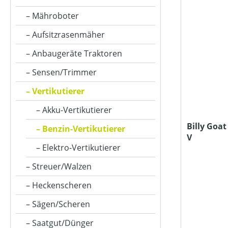
Mähroboter
ARBEITSSTUFENANZAHL
Aufsitzrasenmäher
Anbaugeräte Traktoren
ARBEITSTIEFE (IN MM)
Sensen/Trimmer
Vertikutierer
AUSWURFART
Akku-Vertikutierer
Billy Goat
Benzin-Vertikutierer
V
BETRIEBSART
Elektro-Vertikutierer
Streuer/Walzen
FAHRANTRIEBSART
Heckenscheren
Sägen/Scheren
FANGSACKVOLUMEN MAX (IN L)
Saatgut/Dünger