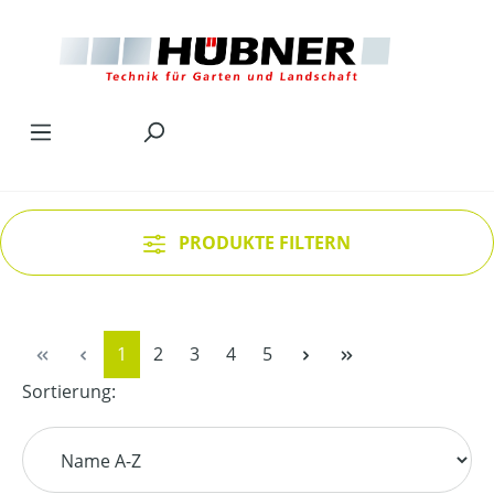
Zum Hauptinhalt springen
PRODUKTE FILTERN
Seite
Seite
Seite
Seite
Seite
1
2
3
4
5
Sortierung: