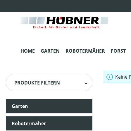
m Hauptinhalt springen
Zur Suche springen
Zur Hauptnavigation springen
HOME
GARTEN
ROBOTERMÄHER
FORST
Keine 
PRODUKTE FILTERN
Garten
Robotermäher