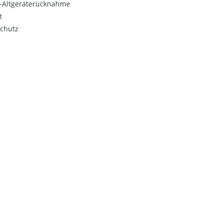
o-Altgeräterücknahme
t
chutz