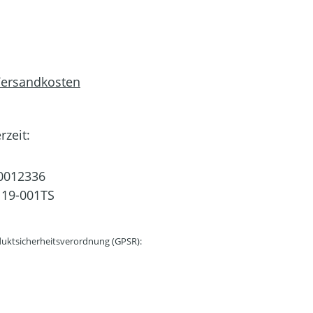
 Versandkosten
rzeit:
0012336
19-001TS
uktsicherheitsverordnung (GPSR):