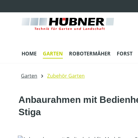
m Hauptinhalt springen
Zur Suche springen
Zur Hauptnavigation springen
HOME
GARTEN
ROBOTERMÄHER
FORST
Garten
Zubehör Garten
Anbaurahmen mit Bedienheb
Stiga