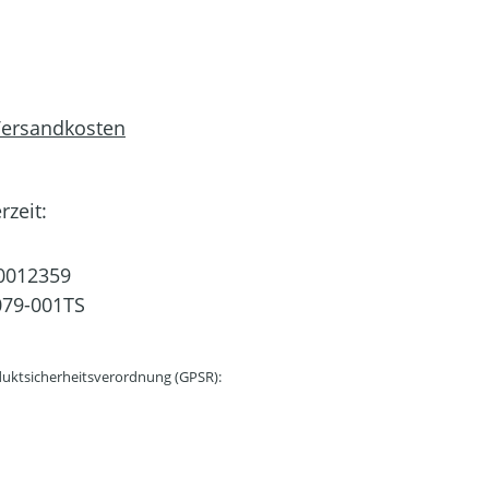
 Versandkosten
rzeit:
0012359
79-001TS
uktsicherheitsverordnung (GPSR):