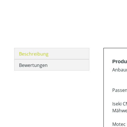
Beschreibung
Produ
Bewertungen
Anbaur
Passen
Iseki 
Mähwe
Motec 