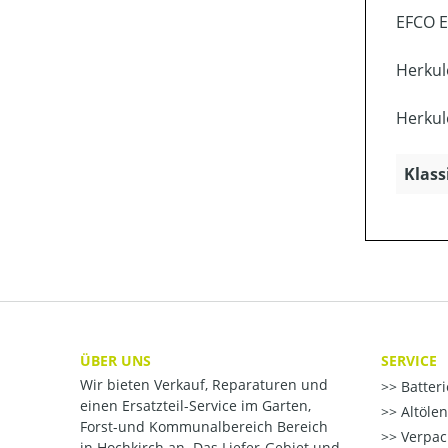
EFCO E
Herkul
Herkul
Klass
ÜBER UNS
SERVICE
Wir bieten Verkauf, Reparaturen und
Batter
einen Ersatzteil-Service im Garten,
Altöle
Forst-und Kommunalbereich Bereich
Verpac
in Hochkirch an. Das Liefer-Gebiet und