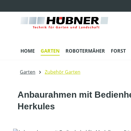
m Hauptinhalt springen
Zur Suche springen
Zur Hauptnavigation springen
HOME
GARTEN
ROBOTERMÄHER
FORST
Garten
Zubehör Garten
Anbaurahmen mit Bedienhebe
Herkules