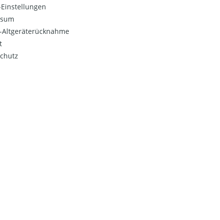
Einstellungen
ssum
o-Altgeräterücknahme
t
chutz