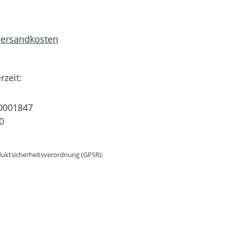
 Versandkosten
rzeit:
0001847
0
uktsicherheitsverordnung (GPSR):