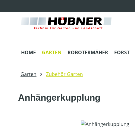
m Hauptinhalt springen
Zur Suche springen
Zur Hauptnavigation springen
HOME
GARTEN
ROBOTERMÄHER
FORST
Garten
Zubehör Garten
Anhängerkupplung
Bildergalerie überspringen