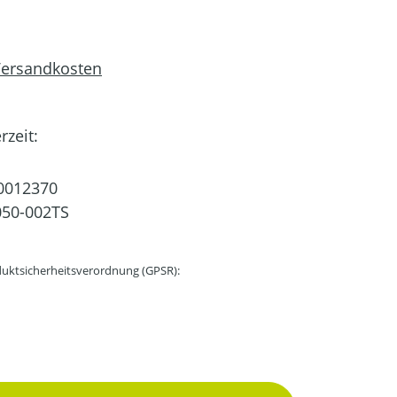
 Versandkosten
rzeit:
0012370
50-002TS
uktsicherheitsverordnung (GPSR):