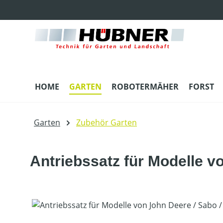
m Hauptinhalt springen
Zur Suche springen
Zur Hauptnavigation springen
HOME
GARTEN
ROBOTERMÄHER
FORST
Garten
Zubehör Garten
Antriebssatz für Modelle vo
Bildergalerie überspringen