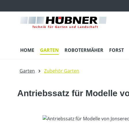
m Hauptinhalt springen
Zur Suche springen
Zur Hauptnavigation springen
HOME
GARTEN
ROBOTERMÄHER
FORST
Garten
Zubehör Garten
Antriebssatz für Modelle v
Bildergalerie überspringen