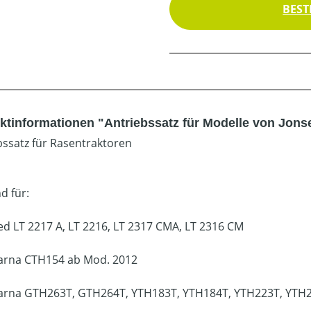
BEST
ktinformationen "Antriebssatz für Modelle von Jons
bssatz für Rasentraktoren
d für:
ed LT 2217 A, LT 2216, LT 2317 CMA, LT 2316 CM
rna CTH154 ab Mod. 2012
rna GTH263T, GTH264T, YTH183T, YTH184T, YTH223T, YTH2