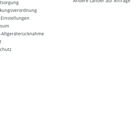
Andere Länder auf Anfrage
ntsorgung
kungsverordnung
Einstellungen
ssum
o-Altgeräterücknahme
t
chutz