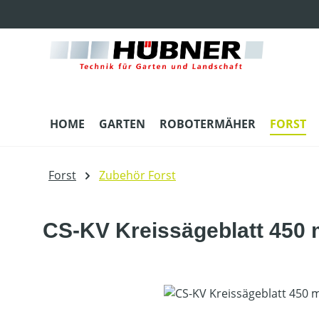
m Hauptinhalt springen
Zur Suche springen
Zur Hauptnavigation springen
HOME
GARTEN
ROBOTERMÄHER
FORST
Forst
Zubehör Forst
CS-KV Kreissägeblatt 450
Bildergalerie überspringen