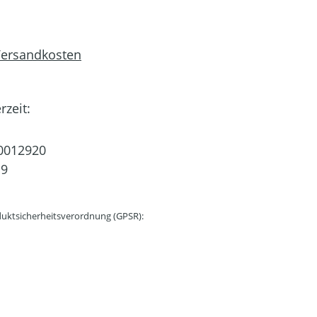
 Versandkosten
rzeit:
0012920
19
uktsicherheitsverordnung (GPSR):