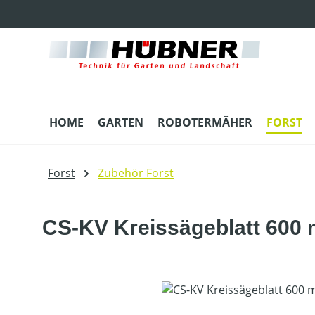
m Hauptinhalt springen
Zur Suche springen
Zur Hauptnavigation springen
HOME
GARTEN
ROBOTERMÄHER
FORST
Forst
Zubehör Forst
CS-KV Kreissägeblatt 600
Bildergalerie überspringen