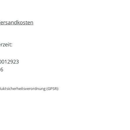
 Versandkosten
rzeit:
0012923
16
uktsicherheitsverordnung (GPSR):