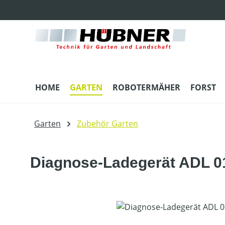
m Hauptinhalt springen
Zur Suche springen
Zur Hauptnavigation springen
HOME
GARTEN
ROBOTERMÄHER
FORST
Garten
Zubehör Garten
Diagnose-Ladegerät ADL 0
Bildergalerie überspringen