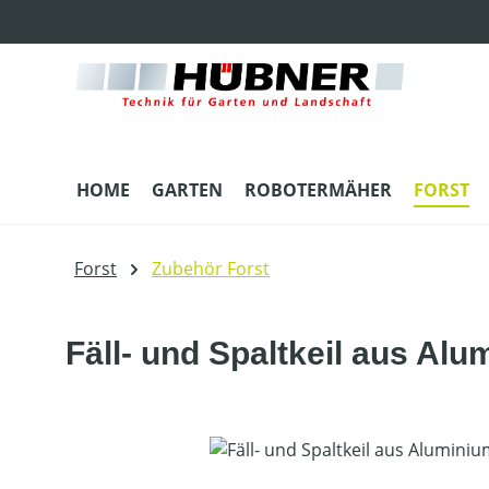
m Hauptinhalt springen
Zur Suche springen
Zur Hauptnavigation springen
HOME
GARTEN
ROBOTERMÄHER
FORST
Forst
Zubehör Forst
Fäll- und Spaltkeil aus Alu
Bildergalerie überspringen