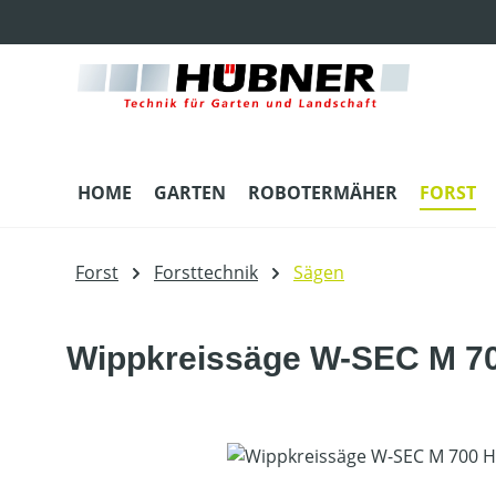
m Hauptinhalt springen
Zur Suche springen
Zur Hauptnavigation springen
HOME
GARTEN
ROBOTERMÄHER
FORST
Forst
Forsttechnik
Sägen
Wippkreissäge W-SEC M 7
Bildergalerie überspringen