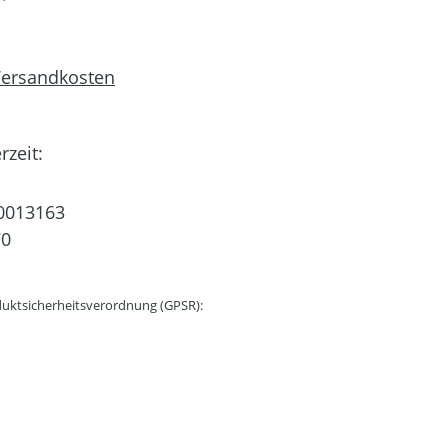
 Versandkosten
rzeit:
0013163
70
uktsicherheitsverordnung (GPSR):