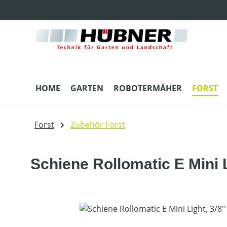
m Hauptinhalt springen
Zur Suche springen
Zur Hauptnavigation springen
HOME
GARTEN
ROBOTERMÄHER
FORST
Forst
Zubehör Forst
Schiene Rollomatic E Mini Li
Bildergalerie überspringen