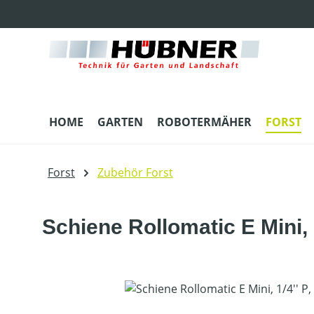
m Hauptinhalt springen
Zur Suche springen
Zur Hauptnavigation springen
HOME
GARTEN
ROBOTERMÄHER
FORST
Forst
Zubehör Forst
Schiene Rollomatic E Mini, 1
Bildergalerie überspringen