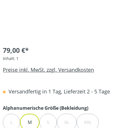
79,00 €*
Inhalt:
1
Preise inkl. MwSt. zzgl. Versandkosten
Versandfertig in 1 Tag, Lieferzeit 2 - 5 Tage
auswählen
Alphanumerische Größe (Bekleidung)
L
M
S
XL
XXL
(DIESE OPTION IST ZURZEIT NICHT VERFÜGBAR.)
(DIESE OPTION IST ZURZEIT NICHT VERFÜ
(DIESE OPTION IST ZURZEIT NIC
(DIESE OPTION IST Z