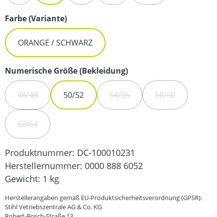
auswählen
Farbe (Variante)
ORANGE / SCHWARZ
auswählen
Numerische Größe (Bekleidung)
46/48
50/52
54/56
58/60
(DIESE OPTION IST ZURZEIT NICHT VERFÜGBAR.)
(DIESE OPTION IST ZURZEIT N
(DIESE OPTION 
62/64
(DIESE OPTION IST ZURZEIT NICHT VERFÜGBAR.)
Produktnummer:
DC-100010231
Herstellernummer:
0000 888 6052
Gewicht:
1 kg
Herstellerangaben gemäß EU-Produktsicherheitsverordnung (GPSR):
Stihl Vetriebszentrale AG & Co. KG
Robert-Bosch-Straße 13