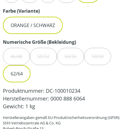
auswählen
Farbe (Variante)
ORANGE / SCHWARZ
auswählen
Numerische Größe (Bekleidung)
46/48
50/52
54/56
58/60
(DIESE OPTION IST ZURZEIT NICHT VERFÜGBAR.)
(DIESE OPTION IST ZURZEIT NICHT VERFÜGBA
(DIESE OPTION IST ZURZEIT N
(DIESE OPTION 
62/64
Produktnummer:
DC-100010234
Herstellernummer:
0000 888 6064
Gewicht:
1 kg
Herstellerangaben gemäß EU-Produktsicherheitsverordnung (GPSR):
Stihl Vetriebszentrale AG & Co. KG
Robert-Bosch-Straße 13