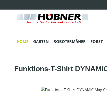
m Hauptinhalt springen
Zur Suche springen
Zur Hauptnavigation springen
HOME
GARTEN
ROBOTERMÄHER
FORST
Funktions-T-Shirt DYNAMI
Bildergalerie überspringen