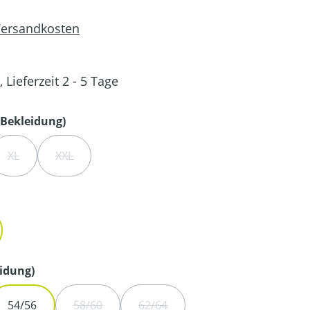
 Versandkosten
 Lieferzeit 2 - 5 Tage
auswählen
Bekleidung)
XL
XXL
IST ZURZEIT NICHT VERFÜGBAR.)
 OPTION IST ZURZEIT NICHT VERFÜGBAR.)
(DIESE OPTION IST ZURZEIT NICHT VERFÜGBAR.)
(DIESE OPTION IST ZURZEIT NICHT VERFÜGBAR.)
en
auswählen
idung)
54/56
58/60
62/64