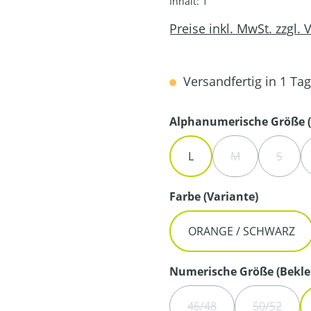
Inhalt:
1
Preise inkl. MwSt. zzgl.
Versandfertig in 1 Tag,
Alphanumerische Größe (
L
M
S
(DIESE OPTION 
(DIESE
auswähl
Farbe (Variante)
ORANGE / SCHWARZ
Numerische Größe (Bekle
46/48
50/52