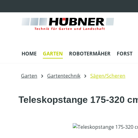
m Hauptinhalt springen
Zur Suche springen
Zur Hauptnavigation springen
HOME
GARTEN
ROBOTERMÄHER
FORST
Garten
Gartentechnik
Sägen/Scheren
Teleskopstange 175-320 c
Bildergalerie überspringen