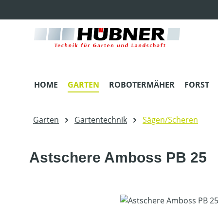
m Hauptinhalt springen
Zur Suche springen
Zur Hauptnavigation springen
HOME
GARTEN
ROBOTERMÄHER
FORST
Garten
Gartentechnik
Sägen/Scheren
Astschere Amboss PB 25
Bildergalerie überspringen