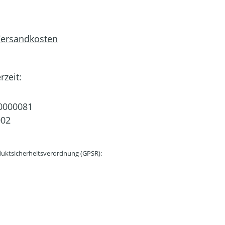
 Versandkosten
rzeit:
0000081
002
uktsicherheitsverordnung (GPSR):