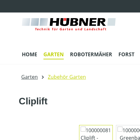
m Hauptinhalt springen
Zur Suche springen
Zur Hauptnavigation springen
HOME
GARTEN
ROBOTERMÄHER
FORST
Garten
Zubehör Garten
Cliplift
Bildergalerie überspringen