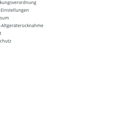
kungsverordnung
Einstellungen
ssum
o-Altgeräterücknahme
t
chutz