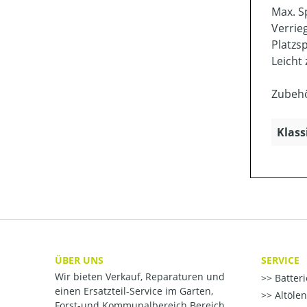
Max. S
Verrie
Platzs
Leicht
Zubehö
Klass
ÜBER UNS
SERVICE
Wir bieten Verkauf, Reparaturen und
Batter
einen Ersatzteil-Service im Garten,
Altöle
Forst-und Kommunalbereich Bereich