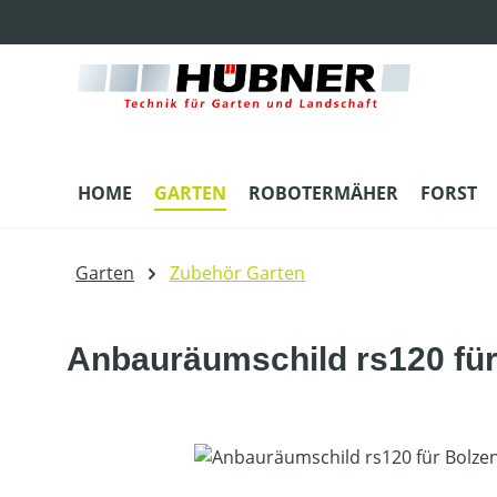
m Hauptinhalt springen
Zur Suche springen
Zur Hauptnavigation springen
HOME
GARTEN
ROBOTERMÄHER
FORST
Garten
Zubehör Garten
Anbauräumschild rs120 fü
Bildergalerie überspringen