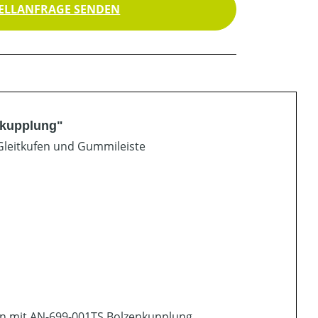
ELLANFRAGE SENDEN
nkupplung"
Gleitkufen und Gummileiste
n mit AN-699-001TS Bolzenkupplung