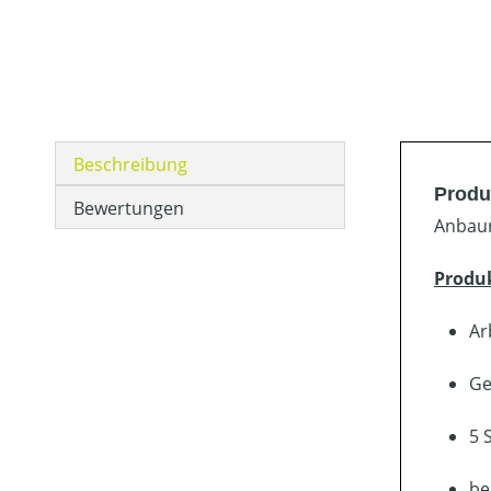
Beschreibung
Produ
Bewertungen
Anbaur
Produ
Ar
Ge
5 
be