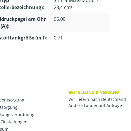
rtyp
Stihl 4-Mix®-Motor /
tellerbezeichnung):
28,4 cm³
ldruckpegel am Ohr
95.00
(A)):
stofftankgröße (in l):
0.71
BESTELLUNG & VERSAND
Wir liefern nach Deutschland
ieentsorgung
Andere Länder auf Anfrage
ntsorgung
kungsverordnung
Einstellungen
ssum