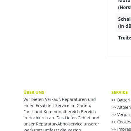
Moto
(Hers
Schal
(in dB
Treib
ÜBER UNS
SERVICE
Wir bieten Verkauf, Reparaturen und
Batter
einen Ersatzteil-Service im Garten,
Altöle
Forst-und Kommunalbereich Bereich
Verpac
in Hochkirch an. Das Liefer-Gebiet und
Cookie-
unser Reparatur-Abholservice unserer
Impre
Werkstatt umfasst die Region