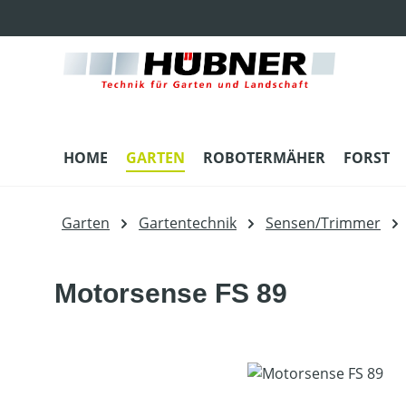
m Hauptinhalt springen
Zur Suche springen
Zur Hauptnavigation springen
HOME
GARTEN
ROBOTERMÄHER
FORST
Garten
Gartentechnik
Sensen/Trimmer
Motorsense FS 89
Bildergalerie überspringen