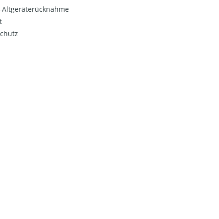
o-Altgeräterücknahme
t
chutz