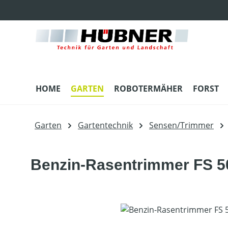
m Hauptinhalt springen
Zur Suche springen
Zur Hauptnavigation springen
HOME
GARTEN
ROBOTERMÄHER
FORST
Garten
Gartentechnik
Sensen/Trimmer
Benzin-Rasentrimmer FS 5
Bildergalerie überspringen