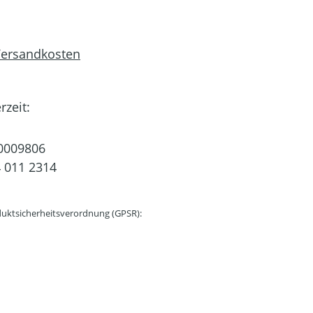
 Versandkosten
rzeit:
0009806
 011 2314
uktsicherheitsverordnung (GPSR):