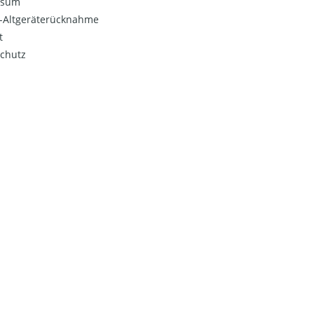
ssum
o-Altgeräterücknahme
t
chutz