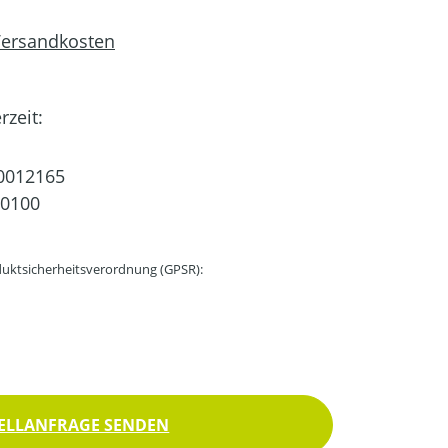
 Versandkosten
rzeit:
0012165
60100
uktsicherheitsverordnung (GPSR):
ELLANFRAGE SENDEN