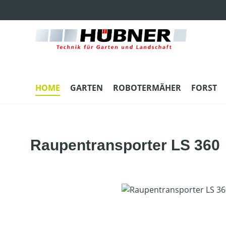
m Hauptinhalt springen
Zur Suche springen
Zur Hauptnavigation springen
HOME
GARTEN
ROBOTERMÄHER
FORST
Raupentransporter LS 360
Bildergalerie überspringen