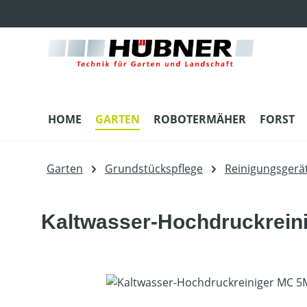
m Hauptinhalt springen
Zur Suche springen
Zur Hauptnavigation springen
HOME
GARTEN
ROBOTERMÄHER
FORST
Garten
Grundstückspflege
Reinigungsgerä
Kaltwasser-Hochdruckrein
Bildergalerie überspringen