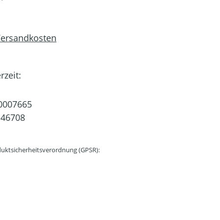
 Versandkosten
rzeit:
0007665
146708
uktsicherheitsverordnung (GPSR):