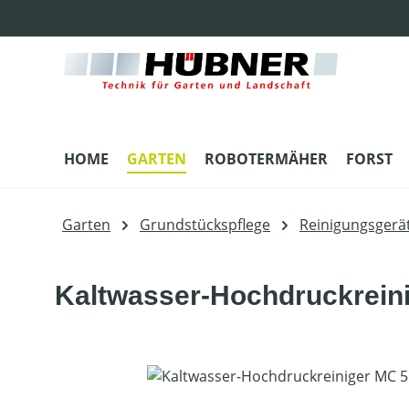
m Hauptinhalt springen
Zur Suche springen
Zur Hauptnavigation springen
HOME
GARTEN
ROBOTERMÄHER
FORST
Garten
Grundstückspflege
Reinigungsgerä
Kaltwasser-Hochdruckrein
Bildergalerie überspringen