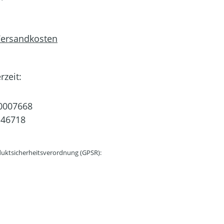
 Versandkosten
rzeit:
0007668
146718
uktsicherheitsverordnung (GPSR):