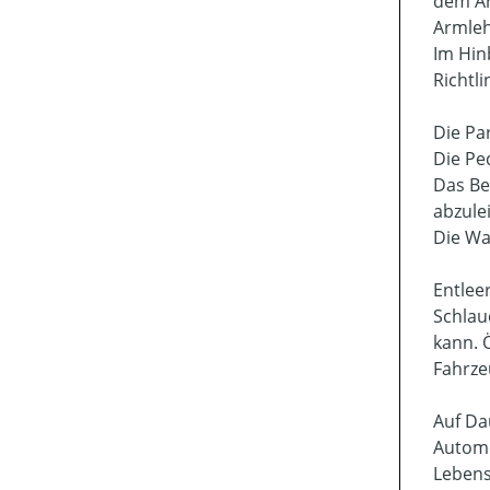
dem Ar
Armleh
Im Hin
Richtli
Die Pa
Die Pe
Das Be
abzule
Die War
Entlee
Schlau
kann. 
Fahrze
Auf Da
Automo
Lebens