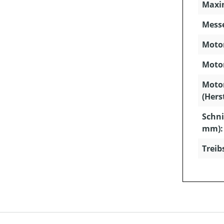
Maxim
Mess
Motor
Motor
Moto
(Hers
Schni
mm):
Treib