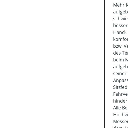
Mehr K
aufgeb
schwie
besser
Hand- 
komfor
bzw. V
des Te
beim M
aufgeb
seiner
Anpass
Sitzfe
Fahrve
hinder
Alle B
Hochwe
Messer