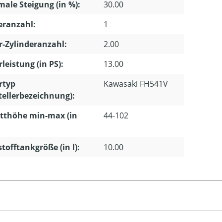
ale Steigung (in %):
30.00
eranzahl:
1
-Zylinderanzahl:
2.00
leistung (in PS):
13.00
rtyp
Kawasaki FH541V
tellerbezeichnung):
tthöhe min-max (in
44-102
stofftankgröße (in l):
10.00