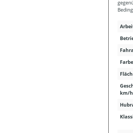
gegenü
Beding
Arbei
Betri
Fahra
Farbe
Fläch
Gesch
km/h
Hubra
Klass