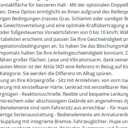
ontaktfläche für besseren Halt - Mit der optionalen Doppel
en. Diese Option ermöglicht es Ihnen aufgrund des Reifenpr
rigen Bedingungen (nasses Gras. Schlamm oder sandiger Bo
e Gewichtsverteilung und eine optimale Kraftübertragung 
oder fußgesteuertes Vorwärtsfahren von 0 bis 10 km/h: Wäh
tabelsten erscheint und passen Sie Ihre Geschwindigkeit pr
egetationsbedingungen an. So haben Sie das Böschungsmähe
mpomats halten Sie Ihre Arbeitsgeschwindigkeit konstant. 
ähen großer Flächen. Leise und Vibrationsarm. dank seiner
auten Motor ist der Attila SKD eine Referenz in Bezug auf Kom
 Kategorie. Sie werden die Differenz im Alltag spüren.
ung an Ihre Körpergröße - Sitz mit Armlehnen. von vorn nac
derung mit einstellbarer Härte. Lenkrad mit einstellbarer Ne
rgnügen - Reaktionsschnelle. flexible und bequeme Lenkung
nisreichem oder abschüssigem Gelände ein angenehmes d
edienelemente sind vom Fahrersitz aus erreichbar – für ma
rtige Serienausstattung - Bedienelemente am Armaturenbr
kupplung mit integrierte Bremse. Fahrzeuglichter. Hupe un