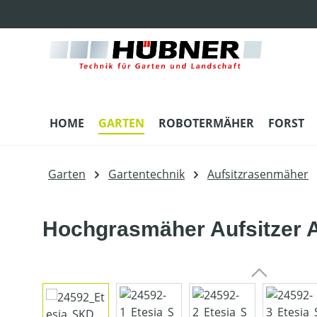
m Hauptinhalt springen
Zur Suche springen
Zur Hauptnavigation springen
HOME
GARTEN
ROBOTERMÄHER
FORST
Garten
Gartentechnik
Aufsitzrasenmäher
Hochgrasmäher Aufsitzer A
Bildergalerie überspringen