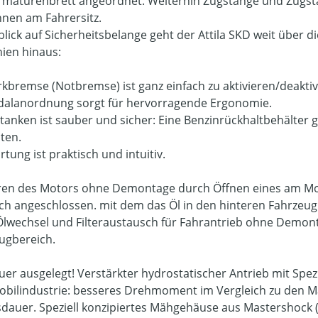
maturenbrett angeordnet. Weiterhin Zugstange und Zugsta
nen am Fahrersitz.
blick auf Sicherheitsbelange geht der Attila SKD weit über 
nien hinaus:
rkbremse (Notbremse) ist ganz einfach zu aktivieren/deaktiv
dalanordnung sorgt für hervorragende Ergonomie.
tanken ist sauber und sicher: Eine Benzinrückhaltbehälter g
iten.
tung ist praktisch und intuitiv.
ren des Motors ohne Demontage durch Öffnen eines am Mot
ch angeschlossen. mit dem das Öl in den hinteren Fahrze
Ölwechsel und Filteraustausch für Fahrantrieb ohne Demo
ugbereich.
uer ausgelegt! Verstärkter hydrostatischer Antrieb mit Spez
bilindustrie: besseres Drehmoment im Vergleich zu den Mar
dauer. Speziell konzipiertes Mähgehäuse aus Mastershock (m