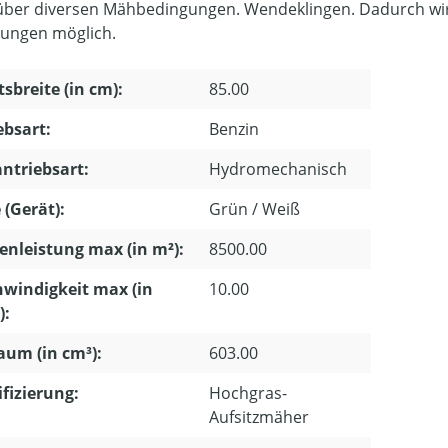
ber diversen Mähbedingungen. Wendeklingen. Dadurch wi
ungen möglich.
tsbreite (in cm):
85.00
ebsart:
Benzin
ntriebsart:
Hydromechanisch
 (Gerät):
Grün / Weiß
enleistung max (in m²):
8500.00
windigkeit max (in
10.00
):
um (in cm³):
603.00
ifizierung:
Hochgras-
Aufsitzmäher