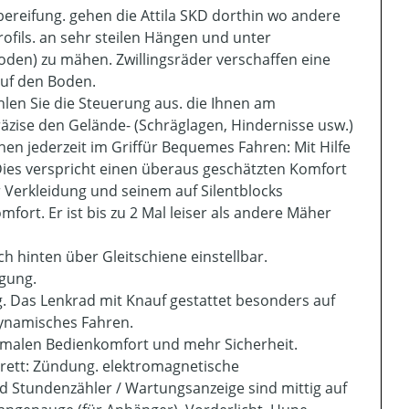
bereifung. gehen die Attila SKD dorthin wo andere
ofils. an sehr steilen Hängen und unter
den) zu mähen. Zwillingsräder verschaffen eine
auf den Boden.
len Sie die Steuerung aus. die Ihnen am
äzise den Gelände- (Schräglagen, Hindernisse usw.)
n jederzeit im Griffür Bequemes Fahren: Mit Hilfe
Dies verspricht einen überaus geschätzten Komfort
 Verkleidung und seinem auf Silentblocks
fort. Er ist bis zu 2 Mal leiser als andere Mäher
h hinten über Gleitschiene einstellbar.
igung.
. Das Lenkrad mit Knauf gestattet besonders auf
ynamisches Fahren.
ximalen Bedienkomfort und mehr Sicherheit.
ett: Zündung. elektromagnetische
d Stundenzähler / Wartungsanzeige sind mittig auf