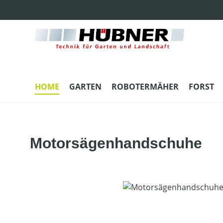
m Hauptinhalt springen
Zur Suche springen
Zur Hauptnavigation springen
HOME
GARTEN
ROBOTERMÄHER
FORST
Motorsägenhandschuhe
Bildergalerie überspringen