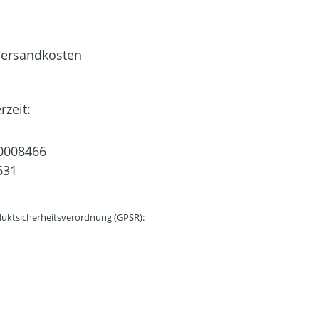
 Versandkosten
rzeit:
0008466
631
uktsicherheitsverordnung (GPSR):