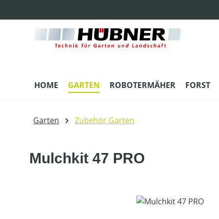
m Hauptinhalt springen
Zur Suche springen
Zur Hauptnavigation springen
HOME
GARTEN
ROBOTERMÄHER
FORST
Garten
Zubehör Garten
Mulchkit 47 PRO
Bildergalerie überspringen