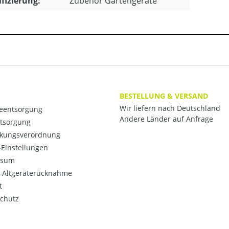
ifizierung:
Zubehör Gartengeräte
BESTELLUNG & VERSAND
Wir liefern nach Deutschland
ieentsorgung
Andere Länder auf Anfrage
ntsorgung
kungsverordnung
Einstellungen
ssum
o-Altgeräterücknahme
t
chutz