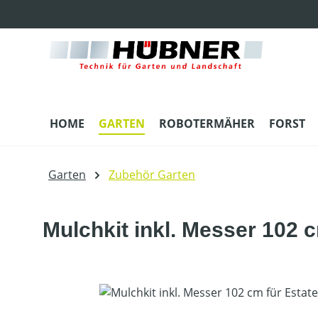
m Hauptinhalt springen
Zur Suche springen
Zur Hauptnavigation springen
HOME
GARTEN
ROBOTERMÄHER
FORST
Garten
Zubehör Garten
Mulchkit inkl. Messer 102 
Bildergalerie überspringen