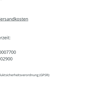
 Versandkosten
rzeit:
0007700
002900
uktsicherheitsverordnung (GPSR):