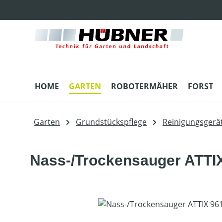
m Hauptinhalt springen
Zur Suche springen
Zur Hauptnavigation springen
HOME
GARTEN
ROBOTERMÄHER
FORST
Garten
Grundstückspflege
Reinigungsgerä
Nass-/Trockensauger ATTI
Bildergalerie überspringen