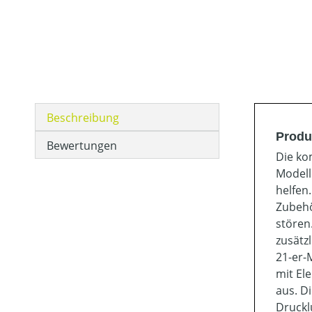
Beschreibung
Produ
Bewertungen
Die ko
Modell
helfen
Zubehö
stören
zusätz
21-er-
mit El
aus. Di
Druckl