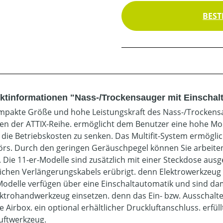
BEST
ktinformationen "Nass-/Trockensauger mit Einschal
mpakte Größe und hohe Leistungskraft des Nass-/Trockensa
en der ATTIX-Reihe. ermöglicht dem Benutzer eine hohe Mob
. die Betriebskosten zu senken. Das Multifit-System ermögli
rs. Durch den geringen Geräuschpegel können Sie arbeiten
. Die 11-er-Modelle sind zusätzlich mit einer Steckdose aus
lichen Verlängerungskabels erübrigt. denn Elektrowerkzeug
Modelle verfügen über eine Einschaltautomatik und sind dam
ektrohandwerkzeug einsetzen. denn das Ein- bzw. Ausschalt
e Airbox. ein optional erhältlicher Druckluftanschluss. erfü
uftwerkzeug.