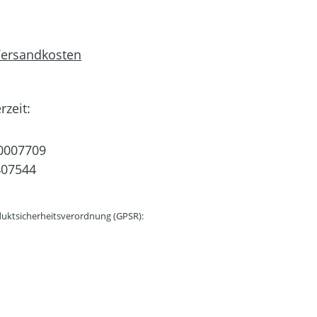
 Versandkosten
rzeit:
0007709
407544
uktsicherheitsverordnung (GPSR):