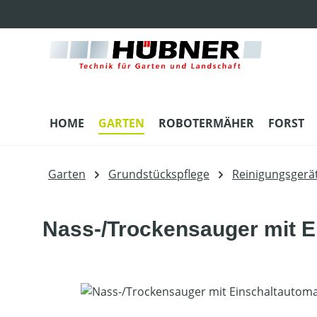
m Hauptinhalt springen
Zur Suche springen
Zur Hauptnavigation springen
HOME
GARTEN
ROBOTERMÄHER
FORST
Garten
Grundstückspflege
Reinigungsgerä
Nass-/Trockensauger mit E
Bildergalerie überspringen