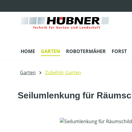
m Hauptinhalt springen
Zur Suche springen
Zur Hauptnavigation springen
HOME
GARTEN
ROBOTERMÄHER
FORST
Garten
Zubehör Garten
Seilumlenkung für Räumsch
Bildergalerie überspringen