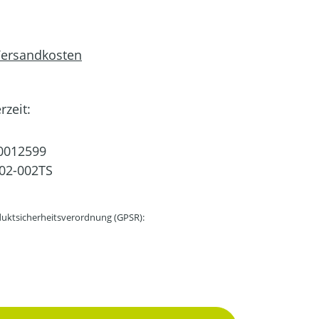
 Versandkosten
rzeit:
0012599
02-002TS
uktsicherheitsverordnung (GPSR):