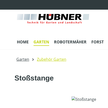
m Hauptinhalt springen
Zur Suche springen
Zur Hauptnavigation springen
HOME
GARTEN
ROBOTERMÄHER
FORST
Garten
Zubehör Garten
Stoßstange
Bildergalerie überspringen