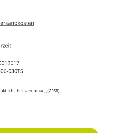
 Versandkosten
rzeit:
0012617
06-030TS
uktsicherheitsverordnung (GPSR):