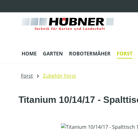
m Hauptinhalt springen
Zur Suche springen
Zur Hauptnavigation springen
HOME
GARTEN
ROBOTERMÄHER
FORST
Forst
Zubehör Forst
Titanium 10/14/17 - Spalttis
Bildergalerie überspringen